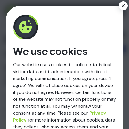
Freen-20
vertikaalse teljega
We use cookies
väike tuuleturbiin
Our website uses cookies to collect statistical
visitor data and track interaction with direct
20 kW
marketing communication. If you agree, press ‘I
agree‘. We will not place cookies on your device
if you do not agree. However, certain functions
Kompaktne ja tõhus 20 kW Darrieuse tüüpi tuuleturbiin,
of the website may not function properly or may
mis on ehitatud äriliste ja kogukonna energiasüsteemide
not function at all. You may withdraw your
jaoks, integreerides sujuvalt võrgu- ja võrguvälise
consent at any time. Please see our
Privacy
paigaldusega.
Policy
for more information about cookies, data
ANDMELEHT
they collect, who may access them, and your