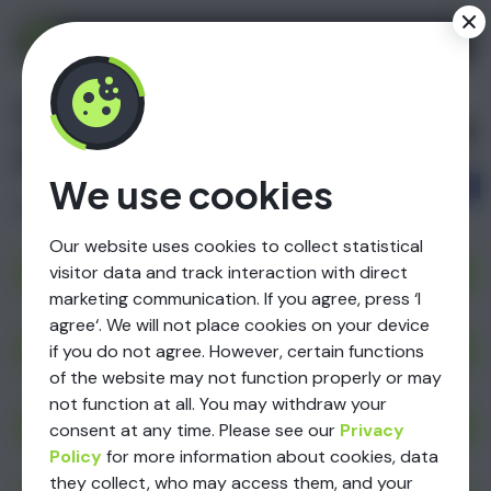
Dokumentacja
Produktów Freen
We use cookies
Większość aktualnych materiałów do pobrania
Our website uses cookies to collect statistical
visitor data and track interaction with direct
FREEN-BSL ARKUSZ DANYCH
marketing communication. If you agree, press ‘I
agree‘. We will not place cookies on your device
if you do not agree. However, certain functions
FREEN-BSH ARKUSZ DANYCH
of the website may not function properly or may
not function at all. You may withdraw your
LISTA ZGODNOŚCI FALOWNIKÓW FREEN
consent at any time. Please see our
Privacy
Policy
for more information about cookies, data
they collect, who may access them, and your